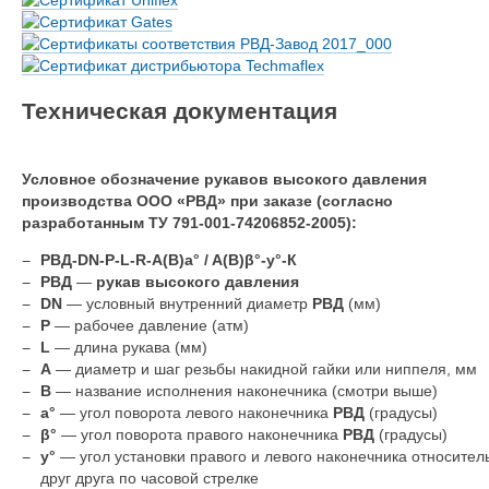
Техническая документация
Условное обозначение рукавов высокого давления
производства ООО «РВД» при заказе (согласно
разработанным ТУ 791-001-74206852-2005):
РВД-DN-P-L-R-A(B)a° / A(B)β°-y°-К
РВД
—
рукав высокого давления
DN
— условный внутренний диаметр
РВД
(мм)
P
— рабочее давление (атм)
L
— длина рукава (мм)
А
— диаметр и шаг резьбы накидной гайки или ниппеля, мм
B
— название исполнения наконечника (смотри выше)
a°
— угол поворота левого наконечника
РВД
(градусы)
β°
— угол поворота правого наконечника
РВД
(градусы)
y°
— угол установки правого и левого наконечника относител
друг друга по часовой стрелке