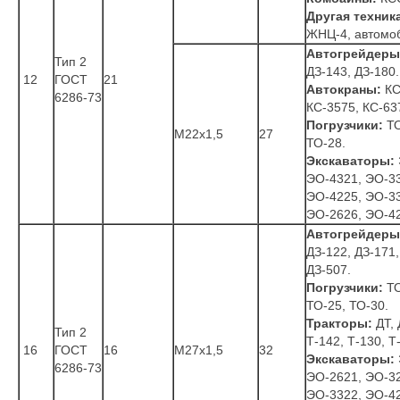
Другая техник
ЖНЦ-4, автомо
Автогрейдеры
Тип 2
ДЗ-143, ДЗ-180.
12
ГОСТ
21
Автокраны:
КС
6286-73
КС-3575, КС-63
Погрузчики:
ТО
М22x1,5
27
ТО-28.
Экскаваторы:
ЭО-4321, ЭО-33
ЭО-4225, ЭО-33
ЭО-2626, ЭО-4
Автогрейдеры
ДЗ-122, ДЗ-171,
ДЗ-507.
Погрузчики:
ТО
ТО-25, ТО-30.
Тракторы:
ДТ, 
Тип 2
Т-142, Т-130, Т
16
ГОСТ
16
М27x1,5
32
Экскаваторы:
6286-73
ЭО-2621, ЭО-32
ЭО-3322, ЭО-42