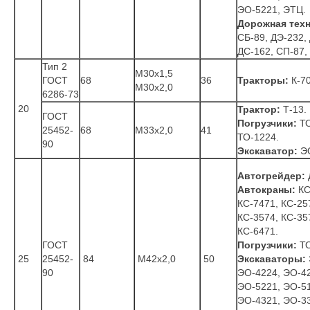
ЭО-5221, ЭТЦ.
Дорожная техн
СБ-89, ДЭ-232,
ДС-162, СП-87,
Тип 2
М30x1,5
ГОСТ
68
36
Тракторы:
К-70
М30x2,0
6286-73
20
Трактор:
Т-13.
ГОСТ
Погрузчики:
ТО
25452-
68
М33x2,0
41
ТО-1224.
90
Экскаватор:
ЭО
Автогрейдер:
Автокраны:
КС
КС-7471, КС-25
КС-3574, КС-35
КС-6471.
ГОСТ
Погрузчики:
ТО
25
25452-
84
М42x2,0
50
Экскаваторы:
90
ЭО-4224, ЭО-42
ЭО-5221, ЭО-51
ЭО-4321, ЭО-33