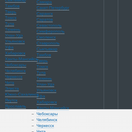
Сыктывкар
Самара
Тамбов
Санкт-Петербург
Тверь
Саранск
Томск
Саратов
Тула
Севастополь
Тюмень
Симферополь
Улан-Удэ
Смоленск
Ульяновск
Ставрополь
Уфа
Сыктывкар
Хабаровск
Тамбов
Ханты-Мансийск
Тверь
Чебоксары
Томск
Челябинск
Тула
Черкесск
Тюмень
Чита
Улан-Удэ
Элиста
Ульяновск
Южно-Сахалинск
Уфа
Якутск
Хабаровск
Ярославль
Ханты-Мансийск
Чебоксары
Челябинск
Каталог
Черкесск
Чита