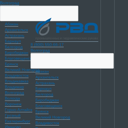
Волгоград
Абакан
Архангельск
Астрахань
Барнаул
8 (800) 550-66-17
Белгород
Волгоград
Биробиджан
Благовещенск
Брянск
Великий Новгород
Абакан
Владивосток
Архангельск
Владикавказ
Астрахань
Владимир
Барнаул
Волгоград
Белгород
Вологда
Биробиджан
Воронеж
Благовещенск
Горно-Алтайск
Брянск
Грозный
Великий Новгород
Екатеринбург
Владивосток
Иваново