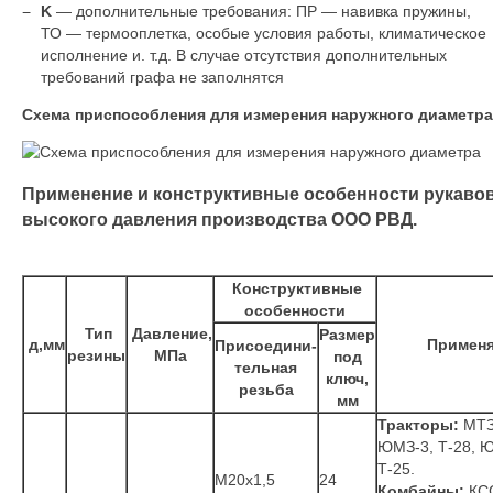
K
— дополнительные требования: ПР — навивка пружины,
ТО — термооплетка, особые условия работы, климатическое
исполнение и. т.д. В случае отсутствия дополнительных
требований графа не заполнятся
Схема приспособления для измерения наружного диаметра
Применение и конструктивные особенности рукаво
высокого давления производства ООО РВД.
Конструктивные
особенности
Тип
Давление,
Размер
д,мм
Применя
Присоедини-
резины
МПа
под
тельная
ключ,
резьба
мм
Тракторы:
МТЗ
ЮМЗ-3, Т-28, Ю
Т-25.
М20x1,5
24
Комбайны:
КСС