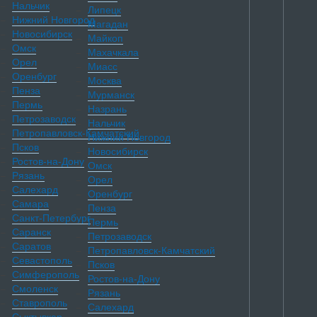
Нальчик
Липецк
Нижний Новгород
Магадан
Новосибирск
Майкоп
Омск
Махачкала
Орел
Миасс
Оренбург
Москва
Пенза
Мурманск
Пермь
Назрань
Петрозаводск
Нальчик
Петропавловск-Камчатский
Нижний Новгород
Псков
Новосибирск
Ростов-на-Дону
Омск
Рязань
Орел
Салехард
Оренбург
Самара
Пенза
Санкт-Петербург
Пермь
Саранск
Петрозаводск
Саратов
Петропавловск-Камчатский
Севастополь
Псков
Симферополь
Ростов-на-Дону
Смоленск
Рязань
Ставрополь
Салехард