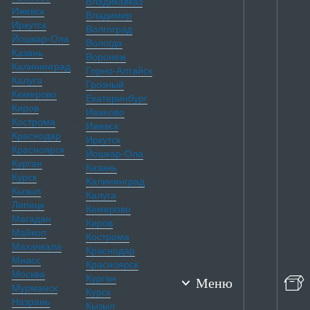
Владикавказ
Ижевск
Владимир
Иркутск
Волгоград
Йошкар-Ола
Вологда
Казань
Воронеж
Калининград
Горно-Алтайск
Калуга
Грозный
Кемерово
Екатеринбург
Киров
Иваново
Кострома
Ижевск
Краснодар
Иркутск
Красноярск
Йошкар-Ола
Курган
Казань
Курск
Калининград
Кызыл
Калуга
Липецк
Кемерово
Магадан
Киров
Майкоп
Кострома
Махачкала
Краснодар
Миасс
Красноярск
Москва
Курган
Меню
Мурманск
Курск
Назрань
Кызыл