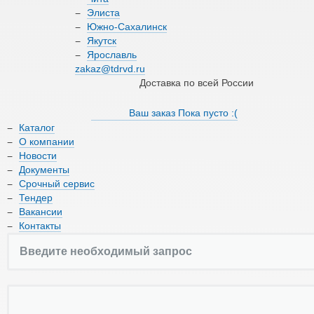
О компании
Элиста
Южно-Сахалинск
Якутск
Новости
Ярославль
zakaz@tdrvd.ru
Документы
Доставка по всей России
Срочный сервис
Ваш заказ
Пока пусто :(
Каталог
Тендер
О компании
Новости
Вакансии
Документы
Срочный сервис
Контакты
Тендер
Вакансии
Контакты
8 (800) 550-66-17
zakaz@tdrvd.ru
Доставка по всей России